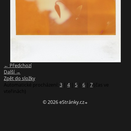
← Předchozí
Další →
Zpět do složky
Automatické procházení:
3
|
4
|
5
|
6
|
7
(čas ve
vteřinách)
© 2026 eStránky.cz