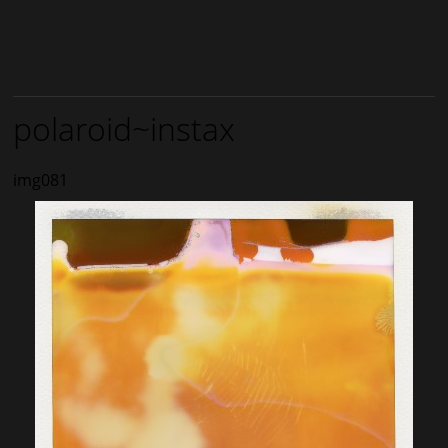
polaroid~instax
img081