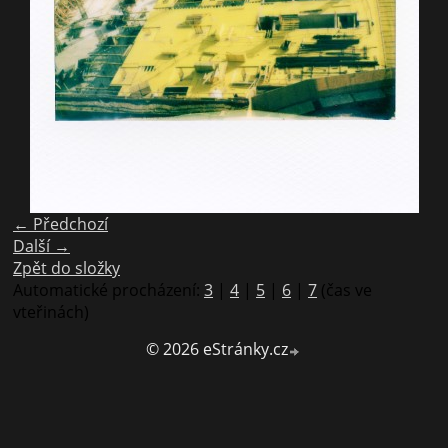
← Předchozí
Další →
Zpět do složky
Automatické procházení:
3
|
4
|
5
|
6
|
7
(čas ve
vteřinách)
© 2026 eStránky.cz