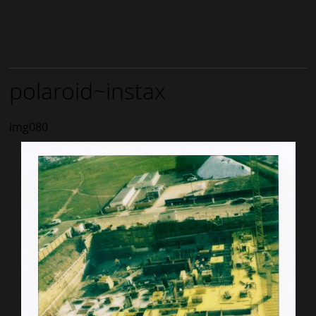
polaroid~instax
img080