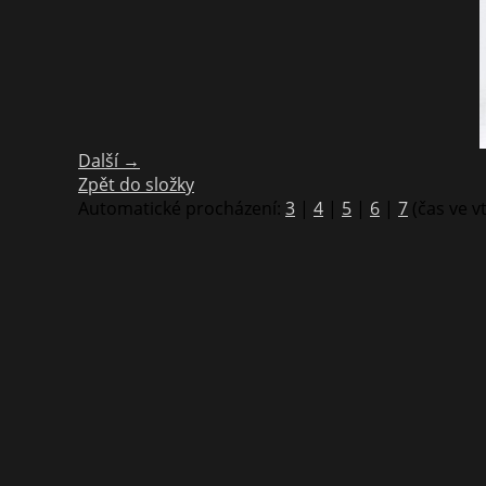
Další →
Zpět do složky
Automatické procházení:
3
|
4
|
5
|
6
|
7
(čas ve v