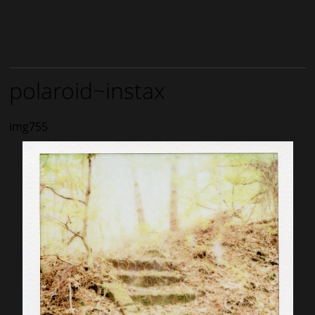
polaroid~instax
img755