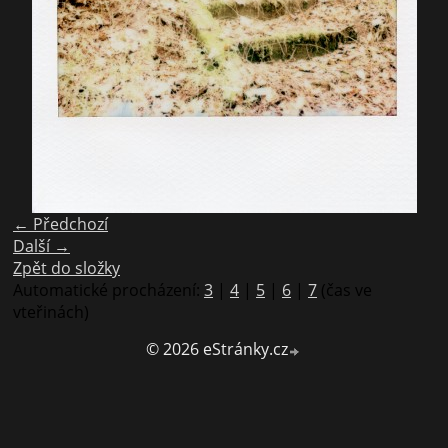
← Předchozí
Další →
Zpět do složky
Automatické procházení:
3
|
4
|
5
|
6
|
7
(čas ve
vteřinách)
© 2026 eStránky.cz