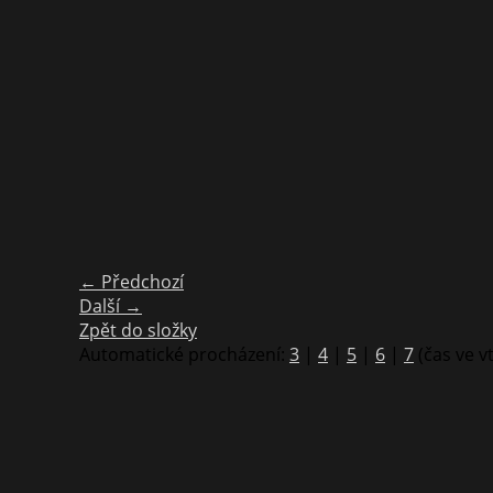
← Předchozí
Další →
Zpět do složky
Automatické procházení:
3
|
4
|
5
|
6
|
7
(čas ve v