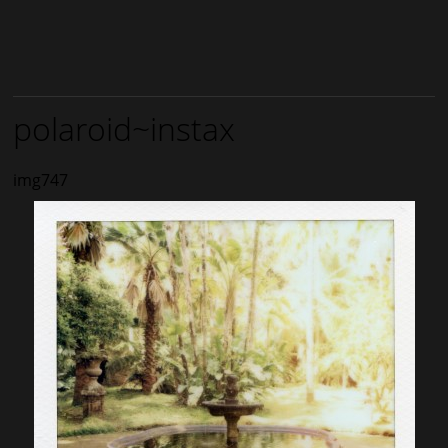
polaroid~instax
img747