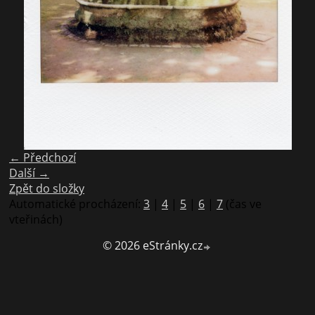
← Předchozí
Další →
Zpět do složky
Automatické procházení:
3
|
4
|
5
|
6
|
7
(čas ve
vteřinách)
© 2026 eStránky.cz