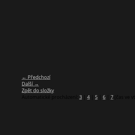
← Předchozí
Další →
Zpět do složky
Automatické procházení:
3
|
4
|
5
|
6
|
7
(čas ve v