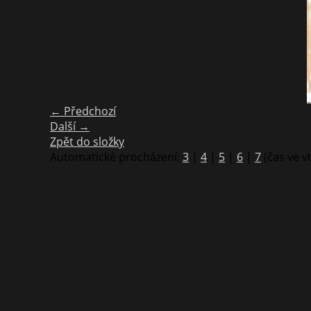
← Předchozí
Další →
Zpět do složky
Automatické procházení:
3
|
4
|
5
|
6
|
7
(čas ve v