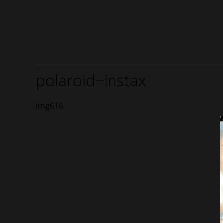
polaroid~instax
img616