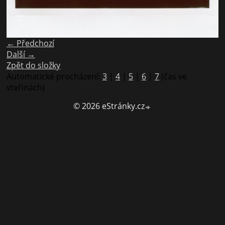
← Předchozí
Další →
Zpět do složky
Automatické procházení:
3
|
4
|
5
|
6
|
7
(čas ve
vteřinách)
© 2026 eStránky.cz