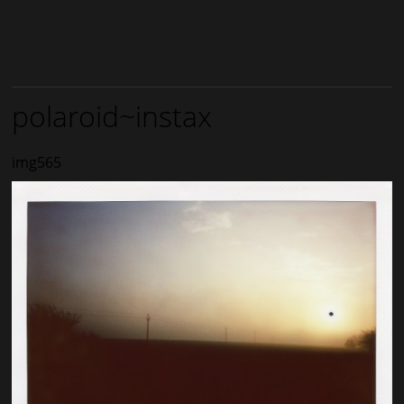
polaroid~instax
img565