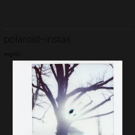
polaroid~instax
img552