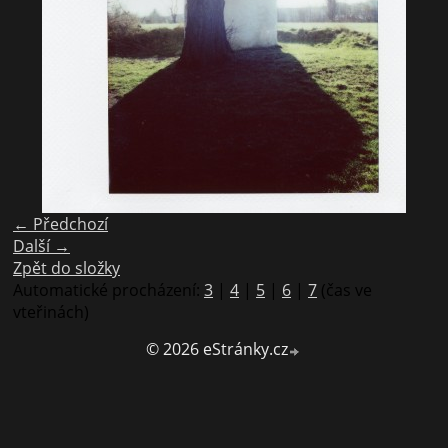
← Předchozí
Další →
Zpět do složky
Automatické procházení:
3
|
4
|
5
|
6
|
7
(čas ve
vteřinách)
© 2026 eStránky.cz