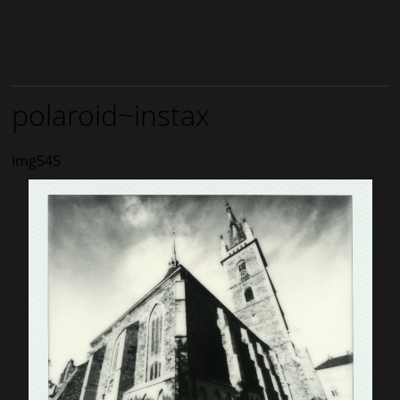
polaroid~instax
img545