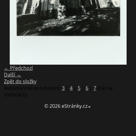
← Předchozí
Další →
Zpět do složky
Automatické procházení:
3
|
4
|
5
|
6
|
7
(čas ve
vteřinách)
© 2026 eStránky.cz