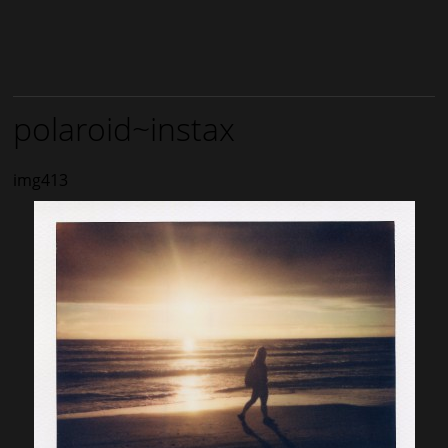
polaroid~instax
img413