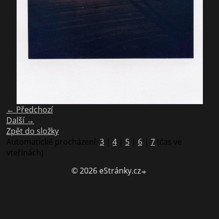
← Předchozí
Další →
Zpět do složky
Automatické procházení:
3
|
4
|
5
|
6
|
7
(čas ve
vteřinách)
© 2026 eStránky.cz