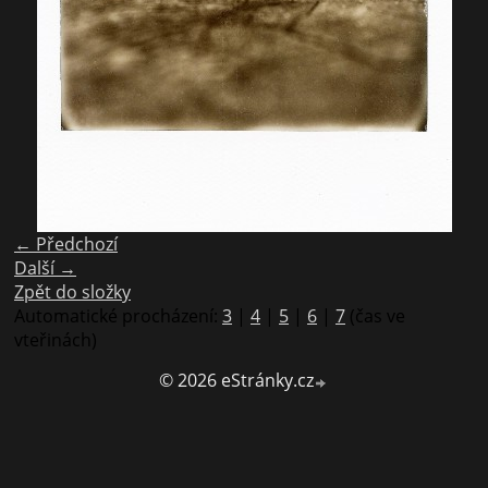
← Předchozí
Další →
Zpět do složky
Automatické procházení:
3
|
4
|
5
|
6
|
7
(čas ve
vteřinách)
© 2026 eStránky.cz