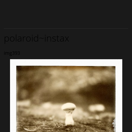
polaroid~instax
img393