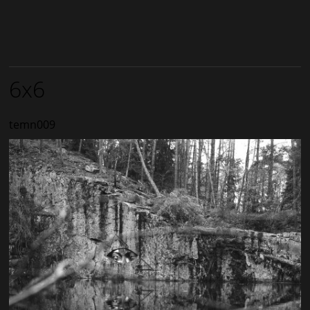
6x6
temn009