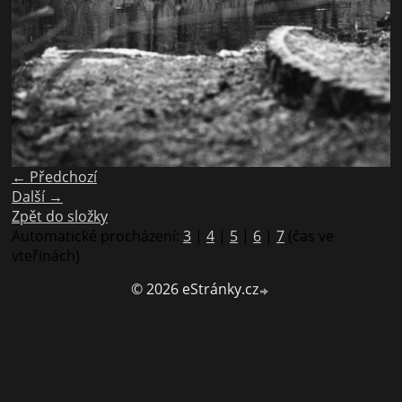
← Předchozí
Další →
Zpět do složky
Automatické procházení:
3
|
4
|
5
|
6
|
7
(čas ve
vteřinách)
© 2026 eStránky.cz