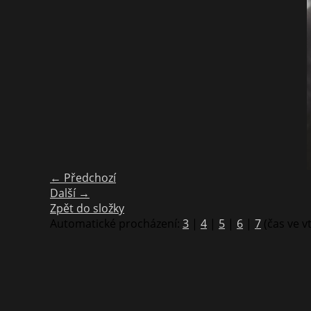
← Předchozí
Další →
Zpět do složky
Automatické procházení:
3
|
4
|
5
|
6
|
7
(čas ve v