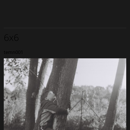
6x6
temn001