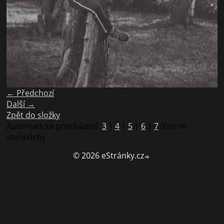
← Předchozí
Další →
Zpět do složky
Automatické procházení:
3
|
4
|
5
|
6
|
7
(čas ve
vteřinách)
© 2026 eStránky.cz