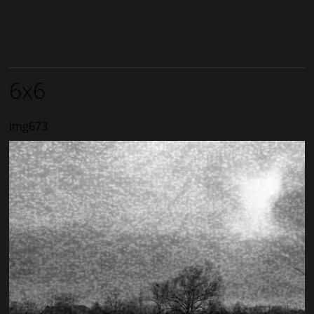
6x6
img673