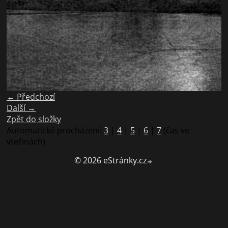
← Předchozí
Další →
Zpět do složky
Automatické procházení:
3
|
4
|
5
|
6
|
7
(čas ve
vteřinách)
© 2026 eStránky.cz