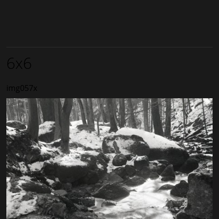
6x6
img057x