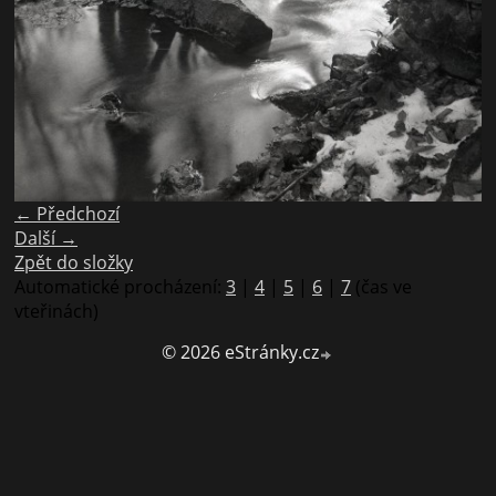
← Předchozí
Další →
Zpět do složky
Automatické procházení:
3
|
4
|
5
|
6
|
7
(čas ve
vteřinách)
© 2026 eStránky.cz